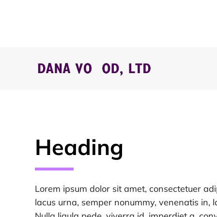
Heading
Lorem ipsum dolor sit amet, consectetuer adip
lacus urna, semper nonummy, venenatis in, la
Nulla ligula pede, viverra id, imperdiet a, conv