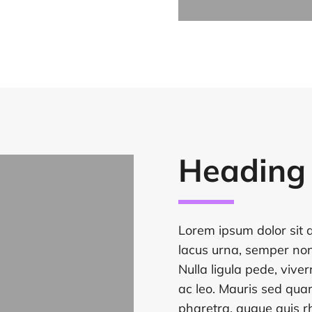
Heading
Lorem ipsum dolor sit a
lacus urna, semper non
Nulla ligula pede, viver
ac leo. Mauris sed quam
pharetra, augue quis r