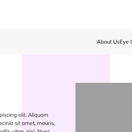
About Us
Eye 
iscing elit. Aliquam
cinia sit amet, mauris.
allis vitae, nisi. Nunc